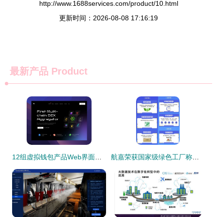
http://www.1688services.com/product/10.html
更新时间：2026-08-08 17:16:19
最新产品
Product
12组虚拟钱包产品Web界面设计灵感与网络技术开发融合
航嘉荣获国家级绿色工厂称号，以技术创新助力深圳市节能攻坚