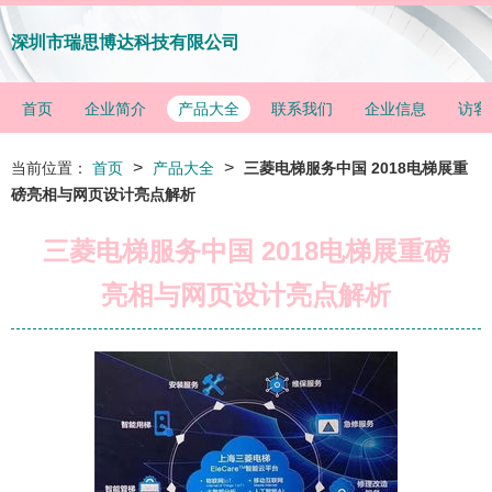
深圳市瑞思博达科技有限公司
首页
企业简介
产品大全
联系我们
企业信息
访客
>
>
当前位置：
首页
产品大全
三菱电梯服务中国 2018电梯展重
磅亮相与网页设计亮点解析
三菱电梯服务中国 2018电梯展重磅
亮相与网页设计亮点解析