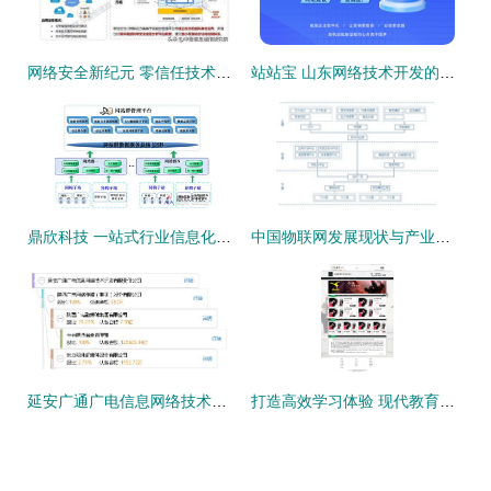
网络安全新纪元 零信任技术正式发布引领下一代网络防护体系
站站宝 山东网络技术开发的创新引擎与坚实后盾
鼎欣科技 一站式行业信息化解决方案与服务专家
中国物联网发展现状与产业链解析 网络技术、关键产品与技术路径
延安广通广电信息网络技术开发有限责任公司 网页设计中的品牌形象与技术展示
打造高效学习体验 现代教育网站设计的核心要素与网页设计原则