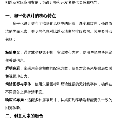
则以及实际应用案例，为设计师和开发者提供灵感和指导。
一、扁平化设计的核心特点
扁平化设计摒弃了拟物化风格中的阴影、渐变和纹理，强调简
洁的界面元素、鲜明的色彩对比以及清晰的排版布局。其主要特点
包括：
极简主义
：通过减少视觉干扰，突出核心内容，使用户能够快速聚
焦关键信息。
鲜明色彩
：常采用高饱和度的配色方案，结合对比色来增强层次感
和视觉冲击力。
简洁图标与字体
：使用矢量图标和易读性强的无衬线字体，确保在
不同设备上保持清晰度。
响应式布局
：适配多种屏幕尺寸，从桌面到移动端都能提供一致的
浏览体验。
二、创意元素的融合