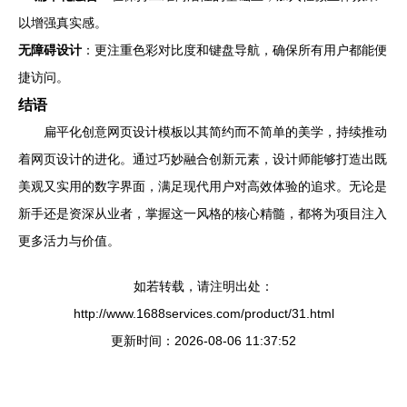
以增强真实感。
无障碍设计
：更注重色彩对比度和键盘导航，确保所有用户都能便
捷访问。
结语
扁平化创意网页设计模板以其简约而不简单的美学，持续推动
着网页设计的进化。通过巧妙融合创新元素，设计师能够打造出既
美观又实用的数字界面，满足现代用户对高效体验的追求。无论是
新手还是资深从业者，掌握这一风格的核心精髓，都将为项目注入
更多活力与价值。
如若转载，请注明出处：
http://www.1688services.com/product/31.html
更新时间：2026-08-06 11:37:52