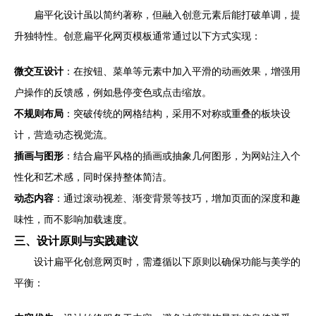
扁平化设计虽以简约著称，但融入创意元素后能打破单调，提
升独特性。创意扁平化网页模板通常通过以下方式实现：
微交互设计
：在按钮、菜单等元素中加入平滑的动画效果，增强用
户操作的反馈感，例如悬停变色或点击缩放。
不规则布局
：突破传统的网格结构，采用不对称或重叠的板块设
计，营造动态视觉流。
插画与图形
：结合扁平风格的插画或抽象几何图形，为网站注入个
性化和艺术感，同时保持整体简洁。
动态内容
：通过滚动视差、渐变背景等技巧，增加页面的深度和趣
味性，而不影响加载速度。
三、设计原则与实践建议
设计扁平化创意网页时，需遵循以下原则以确保功能与美学的
平衡：